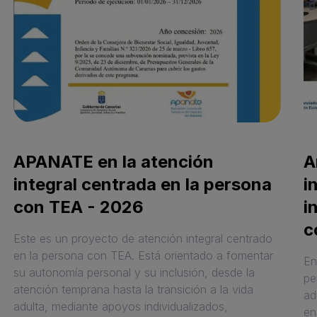
APANATE en la atención
A
integral centrada en la persona
i
con TEA - 2026
i
c
Este es un proyecto de atención integral centrado
en la persona con TEA. Está orientado a fomentar
En
su autonomía personal y su inclusión, desde la
pe
atención temprana hasta la transición a la vida
ad
adulta, mediante apoyos individualizados,
en