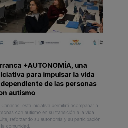
rranca +AUTONOMÍA, una
niciativa para impulsar la vida
ndependiente de las personas
on autismo
 Canarias, esta iniciativa permitirá acompañar a
rsonas con autismo en su transición a la vida
ulta, reforzando su autonomía y su participación
 la comunidad.