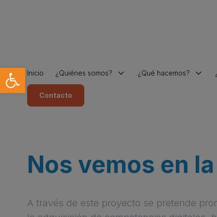
Abrir barra de herramientas
Inicio
¿Quiénes somos?
¿Qué hacemos?
Sobre APANATE
Servicios
Contacto
Sobre el autismo
Metodología
Equipo
Congreso
Nos vemos en la
A través de este proyecto se pretende pro