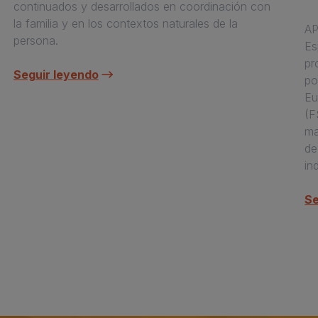
continuados y desarrollados en coordinación con
la familia y en los contextos naturales de la
AP
persona.
Es
pr
Seguir leyendo
po
Eu
(F
ma
de
in
Se