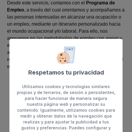
Desde este servicio, contamos con el
Programa de
Empleo
, a través del cual orientamos y acompañamos a
las personas interesadas en alcanzar una ocupación o
un empleo, mediante un itinerario personalizado hacia
el mundo ocupacional y/o laboral. Para ello, nos
apoyamos en las metodologías de empleo con apoyo y
empleo personalizado. También ofrecemos apoyo y
asesoramiento ante ofertas de empleo público, tanto de
régimen general como para personas con discapacidad
o con discapacidad intelectual.
Respetamos tu privacidad
Utilizamos cookies y tecnologías similares
propias y de terceros, de sesión o persistentes,
para hacer funcionar de manera segura
nuestra página web y personalizar su
contenido. Igualmente, utilizamos cookies para
medir y obtener datos de la navegación que
realizas y para ajustar la publicidad a tus
gustos y preferencias. Puedes configurar y