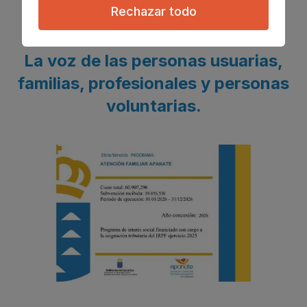
Rechazar todo
Blog
La voz de las personas usuarias,
familias, profesionales y personas
voluntarias.