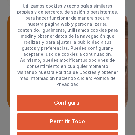
Utilizamos cookies y tecnologías similares
propias y de terceros, de sesión o persistentes,
para hacer funcionar de manera segura
nuestra página web y personalizar su
Esto que hacemos es una
contenido. Igualmente, utilizamos cookies para
medir y obtener datos de la navegación que
tarea compleja, que requiere
realizas y para ajustar la publicidad a tus
del esfuerzo de todos.
Tú
gustos y preferencias. Puedes configurar y
aceptar el uso de cookies a continuación.
puedes sumarte
y aportar tu
Asimismo, puedes modificar tus opciones de
granito de arena
consentimiento en cualquier momento
visitando nuestra
Política de Cookies
y obtener
más información haciendo clic en:
Política de
Privacidad
¿Cómo puedo colaborar?
Configurar
Permitir Todo